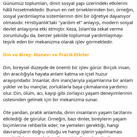
Günümüz toplumları, dinin sosyal yapı üzerindeki etkilerini
hâlâ hissetmektedir. Bunun en net örneklerinden biri, örneğin,
sosyal yardımlaşma sistemlerinin dini bir öğretiye dayanıyor
olmasıdır. Hristiyanlık’taki "yardım et" anlayışı, modern sosyal
devlet anlayışına etki etmiştir. Keza, İslam'da zekat verme
zorunluluğu da, benzer şekilde toplumsal yardımlaşmayı
teşvik eden bir mekanizma olarak işlev görmektedir.
Din ve Birey: Manevi ve Pratik Etkiler
Din, bireysel düzeyde de önemli bir işlev görür. Birçok insan,
din aracılığıyla hayata anlam katma ve içsel huzur
arayışındadır. İnsanlar, dini inançlarıyla yaşamlarına bir anlam
yükler ve bu inançlar, zorluklarla başa çıkmalarına yardımcı
olur. Din, ölüm, acı, kayıp gibi zorlayıcı yaşam deneyimlerinin
üstesinden gelmek için bir mekanizma sunar.
Öte yandan, pratik anlamda, dinin insanların yaşam tarzlarını
etkilediği de görülür. Örneğin, bazı dinler, bireylerin yaşam
biçimlerine rehberlik eder; ne yemeleri gerektiği, hangi
davranışların doğru olduğu ve hangi işlerin yapılmaması