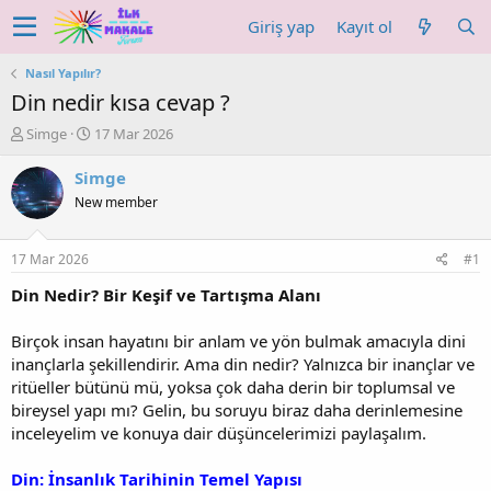
Giriş yap
Kayıt ol
Nasıl Yapılır?
Din nedir kısa cevap ?
K
B
Simge
17 Mar 2026
o
a
n
ş
Simge
u
l
New member
y
a
u
n
b
g
17 Mar 2026
#1
a
ı
ş
ç
Din Nedir? Bir Keşif ve Tartışma Alanı
l
t
a
a
Birçok insan hayatını bir anlam ve yön bulmak amacıyla dini
t
r
inançlarla şekillendirir. Ama din nedir? Yalnızca bir inançlar ve
a
i
ritüeller bütünü mü, yoksa çok daha derin bir toplumsal ve
n
h
bireysel yapı mı? Gelin, bu soruyu biraz daha derinlemesine
i
inceleyelim ve konuya dair düşüncelerimizi paylaşalım.
Din: İnsanlık Tarihinin Temel Yapısı