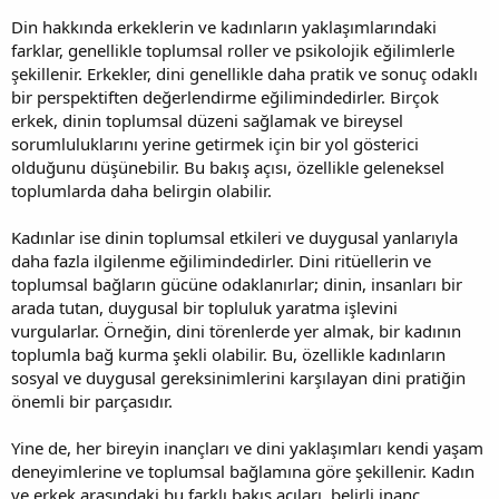
Din hakkında erkeklerin ve kadınların yaklaşımlarındaki
farklar, genellikle toplumsal roller ve psikolojik eğilimlerle
şekillenir. Erkekler, dini genellikle daha pratik ve sonuç odaklı
bir perspektiften değerlendirme eğilimindedirler. Birçok
erkek, dinin toplumsal düzeni sağlamak ve bireysel
sorumluluklarını yerine getirmek için bir yol gösterici
olduğunu düşünebilir. Bu bakış açısı, özellikle geleneksel
toplumlarda daha belirgin olabilir.
Kadınlar ise dinin toplumsal etkileri ve duygusal yanlarıyla
daha fazla ilgilenme eğilimindedirler. Dini ritüellerin ve
toplumsal bağların gücüne odaklanırlar; dinin, insanları bir
arada tutan, duygusal bir topluluk yaratma işlevini
vurgularlar. Örneğin, dini törenlerde yer almak, bir kadının
toplumla bağ kurma şekli olabilir. Bu, özellikle kadınların
sosyal ve duygusal gereksinimlerini karşılayan dini pratiğin
önemli bir parçasıdır.
Yine de, her bireyin inançları ve dini yaklaşımları kendi yaşam
deneyimlerine ve toplumsal bağlamına göre şekillenir. Kadın
ve erkek arasındaki bu farklı bakış açıları, belirli inanç