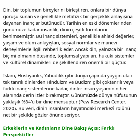
Din, bir toplumun bireylerini birleştiren, onlara bir dünya
görüşü sunan ve genellikle metafizik bir gerçeklik anlayışına
dayanan inançlar bütünüdür. Tarihin en eski dönemlerinden
günümüze kadar insanlık, dinin çeşitli formlarını
benimsemiştir. Bu inanç sistemleri, genellikle ahlaki değerler,
yaşam ve ölüm anlayışları, sosyal normlar ve manevi
deneyimlerle ilgili rehberlik eder. Ancak din, yalnızca bir inanç
biçimi olmanın ötesinde, toplumsal yapıları, hukuki sistemleri
ve kültürel dinamikleri de şekillendiren önemli bir güçtür.
İslam, Hristiyanlık, Yahudilik gibi dünya çapında yaygın olan
tek tanrılı dinlerden Hinduizm ve Budizm gibi çoktanrılı veya
farklı inanç sistemlerine kadar, dinler insan yaşamının her
alanında derin izler bırakmıştır. Günümüzde dünya nüfusunun
yaklaşık %84’ü bir dine mensuptur (Pew Research Center,
2020). Bu veri, dinin insanların hayatındaki merkezî rolünü
net bir şekilde gözler önüne seriyor.
Erkeklerin ve Kadınların Dine Bakış Açısı: Farklı
Perspektifler