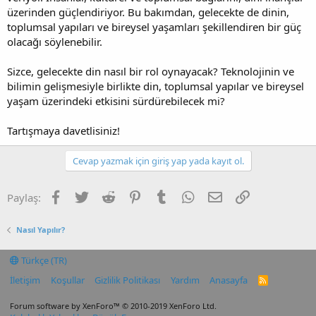
üzerinden güçlendiriyor. Bu bakımdan, gelecekte de dinin,
toplumsal yapıları ve bireysel yaşamları şekillendiren bir güç
olacağı söylenebilir.
Sizce, gelecekte din nasıl bir rol oynayacak? Teknolojinin ve
bilimin gelişmesiyle birlikte din, toplumsal yapılar ve bireysel
yaşam üzerindeki etkisini sürdürebilecek mi?
Tartışmaya davetlisiniz!
Cevap yazmak için giriş yap yada kayıt ol.
Facebook
Twitter
Reddit
Pinterest
Tumblr
WhatsApp
E-posta
Link
Paylaş:
Nasıl Yapılır?
Türkçe (TR)
İletişim
Koşullar
Gizlilik Politikası
Yardım
Anasayfa
R
S
S
Forum software by XenForo™
© 2010-2019 XenForo Ltd.