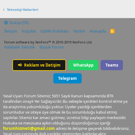
Teknoloji Haberleri
Türkçe (TR)
İletişim
Koşullar
Gizlilik Politikası
Yardım
Anasayfa
R
S
S
Forum software by XenForo™
© 2010-2019 XenForo Ltd.
Kalabalık Yalnızlık
Büyük Forum
📢
Reklam ve İletişim
WhatsApp
Teams
Telegram
Yasal Uyarı: Forum Sitemiz; 5651 Sayılı Kanun kapsamında BTK
tarafından onaylı Yer Sağlayıcı'dır. Bu sebeple içerikleri kontrol etme ya
da araştırma yükümlülüğü yoktur. Üyeler yazdığı içeriklerden
sorumludur ve siteye üye olmak ile bu sorumluluğu kabul etmiş
sayılırlar. Sitemiz kar amacı gütmez, ücretsiz bilgi paylaşım merkezidir.
Hukuka ve mevzuata aykırı olduğunu düşündüğünüz içeriği
forumhizmeti@gmail.com
adresi ile iletişime geçerek bildirebilirsiniz.
Yasal süre içerisinde ilgili içerikler sitemizden kaldırılacaktır.