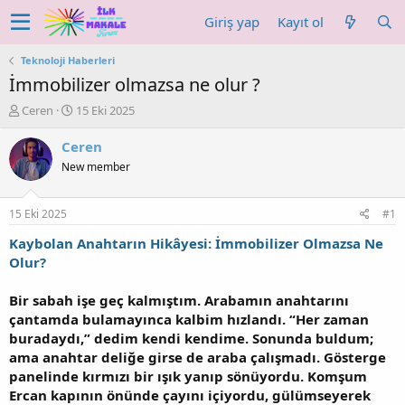
Giriş yap
Kayıt ol
Teknoloji Haberleri
İmmobilizer olmazsa ne olur ?
K
B
Ceren
15 Eki 2025
o
a
n
ş
Ceren
u
l
New member
y
a
u
n
b
g
15 Eki 2025
#1
a
ı
ş
ç
Kaybolan Anahtarın Hikâyesi: İmmobilizer Olmazsa Ne
l
t
Olur?
a
a
t
r
Bir sabah işe geç kalmıştım. Arabamın anahtarını
a
i
çantamda bulamayınca kalbim hızlandı. “Her zaman
n
h
buradaydı,” dedim kendi kendime. Sonunda buldum;
i
ama anahtar deliğe girse de araba çalışmadı. Gösterge
panelinde kırmızı bir ışık yanıp sönüyordu. Komşum
Ercan kapının önünde çayını içiyordu, gülümseyerek