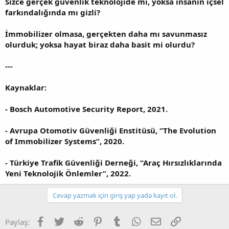
Sizce gerçek güvenlik teknolojide mi, yoksa insanın içsel
farkındalığında mı gizli?
İmmobilizer olmasa, gerçekten daha mı savunmasız
olurduk; yoksa hayat biraz daha basit mi olurdu?
---
Kaynaklar:
- Bosch Automotive Security Report, 2021.
- Avrupa Otomotiv Güvenliği Enstitüsü, “The Evolution
of Immobilizer Systems”, 2020.
- Türkiye Trafik Güvenliği Derneği, “Araç Hırsızlıklarında
Yeni Teknolojik Önlemler”, 2022.
Cevap yazmak için giriş yap yada kayıt ol.
Facebook
Twitter
Reddit
Pinterest
Tumblr
WhatsApp
E-posta
Link
Paylaş: