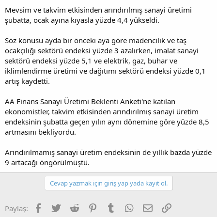
Mevsim ve takvim etkisinden arındırılmış sanayi üretimi
şubatta, ocak ayına kıyasla yüzde 4,4 yükseldi.
Söz konusu ayda bir önceki aya göre madencilik ve taş
ocakçılığı sektörü endeksi yüzde 3 azalırken, imalat sanayi
sektörü endeksi yüzde 5,1 ve elektrik, gaz, buhar ve
iklimlendirme üretimi ve dağıtımı sektörü endeksi yüzde 0,1
artış kaydetti.
AA Finans Sanayi Üretimi Beklenti Anketi'ne katılan
ekonomistler, takvim etkisinden arındırılmış sanayi üretim
endeksinin şubatta geçen yılın aynı dönemine göre yüzde 8,5
artmasını bekliyordu.
Arındırılmamış sanayi üretim endeksinin de yıllık bazda yüzde
9 artacağı öngörülmüştü.
Cevap yazmak için giriş yap yada kayıt ol.
Facebook
Twitter
Reddit
Pinterest
Tumblr
WhatsApp
E-posta
Link
Paylaş: