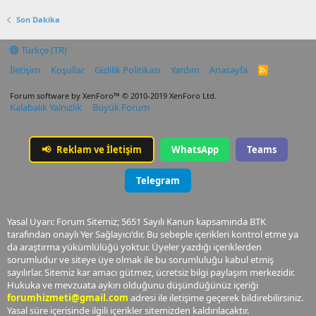
Son Dakika
Türkçe (TR)
İletişim
Koşullar
Gizlilik Politikası
Yardım
Anasayfa
R
S
S
Forum software by XenForo™
© 2010-2019 XenForo Ltd.
Kalabalık Yalnızlık
Büyük Forum
📢
Reklam ve İletişim
WhatsApp
Teams
Telegram
Yasal Uyarı: Forum Sitemiz; 5651 Sayılı Kanun kapsamında BTK
tarafından onaylı Yer Sağlayıcı'dır. Bu sebeple içerikleri kontrol etme ya
da araştırma yükümlülüğü yoktur. Üyeler yazdığı içeriklerden
sorumludur ve siteye üye olmak ile bu sorumluluğu kabul etmiş
sayılırlar. Sitemiz kar amacı gütmez, ücretsiz bilgi paylaşım merkezidir.
Hukuka ve mevzuata aykırı olduğunu düşündüğünüz içeriği
forumhizmeti@gmail.com
adresi ile iletişime geçerek bildirebilirsiniz.
Yasal süre içerisinde ilgili içerikler sitemizden kaldırılacaktır.