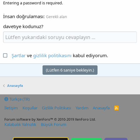
Entering a password is required.
İnsan doğrulaması
Gerekli alan
davetıye kodunuz?
Şartlar
ve
gizlilik politikasını
kabul ediyorum.
(Lütfen
6
saniye bekleyin.)
Anasayfa
Türkçe (TR)
İletişim
Koşullar
Gizlilik Politikası
Yardım
Anasayfa
R
S
S
Forum software by XenForo™
© 2010-2019 XenForo Ltd.
Kalabalık Yalnızlık
Büyük Forum