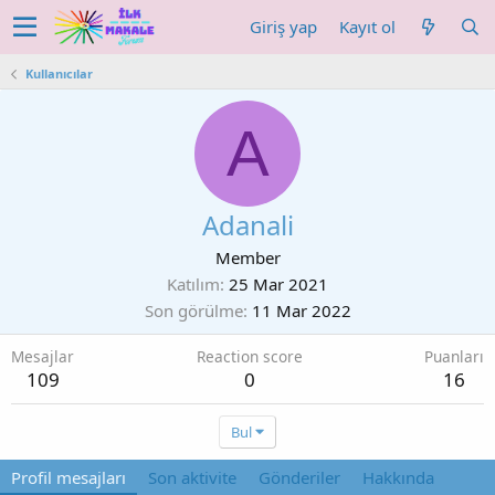
Giriş yap
Kayıt ol
Kullanıcılar
A
Adanali
Member
Katılım
25 Mar 2021
Son görülme
11 Mar 2022
Mesajlar
Reaction score
Puanları
109
0
16
Bul
Profil mesajları
Son aktivite
Gönderiler
Hakkında