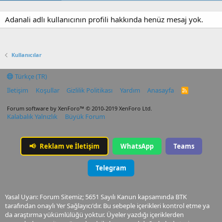
Adanali adlı kullanıcının profili hakkında henüz mesaj yok.
Kullanıcılar
Türkçe (TR)
İletişim
Koşullar
Gizlilik Politikası
Yardım
Anasayfa
R
S
S
Forum software by XenForo™
© 2010-2019 XenForo Ltd.
Kalabalık Yalnızlık
Büyük Forum
📢
Reklam ve İletişim
WhatsApp
Teams
Telegram
Yasal Uyarı: Forum Sitemiz; 5651 Sayılı Kanun kapsamında BTK
tarafından onaylı Yer Sağlayıcı'dır. Bu sebeple içerikleri kontrol etme ya
da araştırma yükümlülüğü yoktur. Üyeler yazdığı içeriklerden