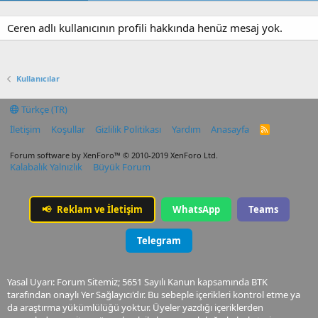
Ceren adlı kullanıcının profili hakkında henüz mesaj yok.
Kullanıcılar
Türkçe (TR)
İletişim
Koşullar
Gizlilik Politikası
Yardım
Anasayfa
R
S
S
Forum software by XenForo™
© 2010-2019 XenForo Ltd.
Kalabalık Yalnızlık
Büyük Forum
📢
Reklam ve İletişim
WhatsApp
Teams
Telegram
Yasal Uyarı: Forum Sitemiz; 5651 Sayılı Kanun kapsamında BTK
tarafından onaylı Yer Sağlayıcı'dır. Bu sebeple içerikleri kontrol etme ya
da araştırma yükümlülüğü yoktur. Üyeler yazdığı içeriklerden