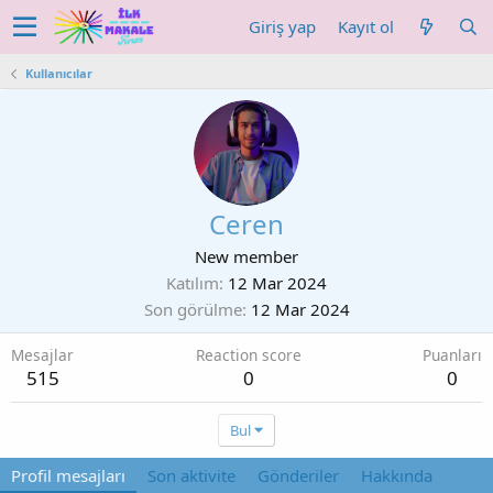
Giriş yap
Kayıt ol
Kullanıcılar
Ceren
New member
Katılım
12 Mar 2024
Son görülme
12 Mar 2024
Mesajlar
Reaction score
Puanları
515
0
0
Bul
Profil mesajları
Son aktivite
Gönderiler
Hakkında