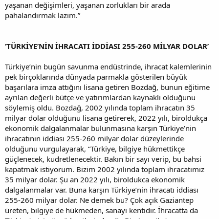
yaşanan değişimleri, yaşanan zorlukları bir arada
pahalandırmak lazım.”
‘TÜRKİYE’NİN İHRACATI İDDİASI 255-260 MİLYAR DOLAR’
Türkiye’nin bugün savunma endüstrinde, ihracat kalemlerinin
pek birçoklarında dünyada parmakla gösterilen büyük
başarılara imza attığını lisana getiren Bozdağ, bunun eğitime
ayrılan değerli bütçe ve yatırımlardan kaynaklı olduğunu
söylemiş oldu. Bozdağ, 2002 yılında toplam ihracatın 35
milyar dolar olduğunu lisana getirerek, 2022 yılı, biroldukça
ekonomik dalgalanmalar bulunmasına karşın Türkiye’nin
ihracatının iddiası 255-260 milyar dolar düzeylerinde
olduğunu vurgulayarak, “Türkiye, bilgiye hükmettikçe
güçlenecek, kudretlenecektir. Bakın bir sayı verip, bu bahsi
kapatmak istiyorum. Bizim 2002 yılında toplam ihracatımız
35 milyar dolar. Şu an 2022 yılı, biroldukca ekonomik
dalgalanmalar var. Buna karşın Türkiye’nin ihracatı iddiası
255-260 milyar dolar. Ne demek bu? Çok açık Gaziantep
üreten, bilgiye de hükmeden, sanayi kentidir. İhracatta da