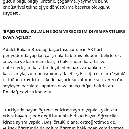
gücün bilgi, bilgiyi üretme, çoğaltma, yayma ve bunu
endüstriyel teknolojiye dönüştürme başarısı olduğunu
kaydetti.
‘BAŞÖRTÜSÜ ZULMÜNE SON VERECEĞİM DİYEN PARTİLERE
DAVA AÇILDI’
Adalet Bakanı Bozdağ, başörtüsü sorunun AK Parti
periyodunda yapılan çalışmalarla bitmiş olduğini belirterek,
anayasa ve kanunlara karşın haksız idari kararlar ve
önlemlerle, bu kararları teyit eden haksız mahkeme
kararlarıyla, zulmün isminin ‘adalet’ eşitsizliğin isminin ‘eşitlik’
olduğunu kaydetti. Ülkede başörtüsü zulmüne son vereceğini
söyleyen partilere kapatma davaları açıldığını hatırlatan
Bozdağ, şöyleki konuştu:
“Türkiye’de bayan öğrenciler içinde ayrım yapıldı, yalnızca
erkek bayan içinde değil bununla birlikte bayan öğrenciler
içinde ayrım yapıldı. Başı örtülü olana, ortaöğretimde de,
yüksek öğretimde de eğitim-öğretim hakkından yararlanması,