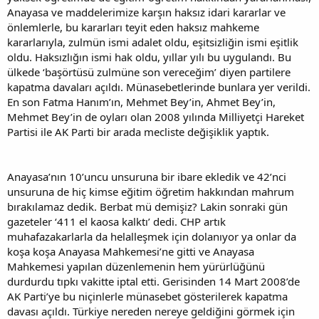
Anayasa ve maddelerimize karşın haksız idari kararlar ve
önlemlerle, bu kararları teyit eden haksız mahkeme
kararlarıyla, zulmün ismi adalet oldu, eşitsizliğin ismi eşitlik
oldu. Haksızlığın ismi hak oldu, yıllar yılı bu uygulandı. Bu
ülkede ‘başörtüsü zulmüne son vereceğim’ diyen partilere
kapatma davaları açıldı. Münasebetlerinde bunlara yer verildi.
En son Fatma Hanım’ın, Mehmet Bey’in, Ahmet Bey’in,
Mehmet Bey’in de oyları olan 2008 yılında Milliyetçi Hareket
Partisi ile AK Parti bir arada mecliste değişiklik yaptık.
Anayasa’nın 10’uncu unsuruna bir ibare ekledik ve 42’nci
unsuruna de hiç kimse eğitim öğretim hakkından mahrum
bırakılamaz dedik. Berbat mü demişiz? Lakin sonraki gün
gazeteler ‘411 el kaosa kalktı’ dedi. CHP artık
muhafazakarlarla da helalleşmek için dolanıyor ya onlar da
koşa koşa Anayasa Mahkemesi’ne gitti ve Anayasa
Mahkemesi yapılan düzenlemenin hem yürürlüğünü
durdurdu tıpkı vakitte iptal etti. Gerisinden 14 Mart 2008’de
AK Parti’ye bu niçinlerle münasebet gösterilerek kapatma
davası açıldı. Türkiye nereden nereye geldiğini görmek için