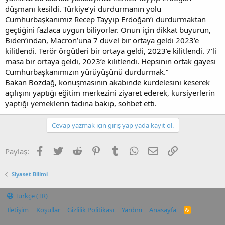
düşmanı kesildi. Türkiye’yi durdurmanın yolu
Cumhurbaşkanımız Recep Tayyip Erdoğan’ı durdurmaktan
geçtiğini fazlaca uygun biliyorlar. Onun için dikkat buyurun,
Biden’ından, Macron’una 7 düvel bir ortaya geldi 2023’e
kilitlendi. Terör örgütleri bir ortaya geldi, 2023’e kilitlendi. 7’li
masa bir ortaya geldi, 2023’e kilitlendi. Hepsinin ortak gayesi
Cumhurbaşkanımızın yürüyüşünü durdurmak.”
Bakan Bozdağ, konuşmasının akabinde kurdelesini keserek
açılışını yaptığı eğitim merkezini ziyaret ederek, kursiyerlerin
yaptığı yemeklerin tadına bakıp, sohbet etti.
Cevap yazmak için giriş yap yada kayıt ol.
Facebook
Twitter
Reddit
Pinterest
Tumblr
WhatsApp
E-posta
Link
Paylaş:
Siyaset Bilimi
Türkçe (TR)
İletişim
Koşullar
Gizlilik Politikası
Yardım
Anasayfa
R
S
S