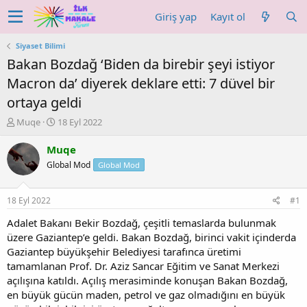
Giriş yap
Kayıt ol
Siyaset Bilimi
Bakan Bozdağ ‘Biden da birebir şeyi istiyor
Macron da’ diyerek deklare etti: 7 düvel bir
ortaya geldi
K
B
Muqe
18 Eyl 2022
o
a
n
ş
Muqe
u
l
Global Mod
Global Mod
y
a
u
n
b
g
18 Eyl 2022
#1
a
ı
ş
ç
Adalet Bakanı Bekir Bozdağ, çeşitli temaslarda bulunmak
l
t
üzere Gaziantep’e geldi. Bakan Bozdağ, birinci vakit içinderda
a
a
Gaziantep büyükşehir Belediyesi tarafınca üretimi
t
r
tamamlanan Prof. Dr. Aziz Sancar Eğitim ve Sanat Merkezi
a
i
açılışına katıldı. Açılış merasiminde konuşan Bakan Bozdağ,
n
h
en büyük gücün maden, petrol ve gaz olmadığını en büyük
i