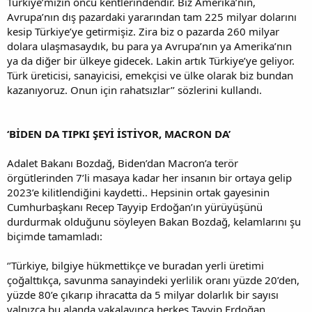
Türkiye’mizin öncü kentlerindendir. Biz Amerika’nın,
Avrupa’nın dış pazardaki yararından tam 225 milyar dolarını
kesip Türkiye’ye getirmişiz. Zira biz o pazarda 260 milyar
dolara ulaşmasaydık, bu para ya Avrupa’nın ya Amerika’nın
ya da diğer bir ülkeye gidecek. Lakin artık Türkiye’ye geliyor.
Türk üreticisi, sanayicisi, emekçisi ve ülke olarak biz bundan
kazanıyoruz. Onun için rahatsızlar’’ sözlerini kullandı.
‘BİDEN DA TIPKI ŞEYİ İSTİYOR, MACRON DA’
Adalet Bakanı Bozdağ, Biden’dan Macron’a terör
örgütlerinden 7’li masaya kadar her insanın bir ortaya gelip
2023’e kilitlendiğini kaydetti.. Hepsinin ortak gayesinin
Cumhurbaşkanı Recep Tayyip Erdoğan’ın yürüyüşünü
durdurmak olduğunu söyleyen Bakan Bozdağ, kelamlarını şu
biçimde tamamladı:
‘’Türkiye, bilgiye hükmettikçe ve buradan yerli üretimi
çoğalttıkça, savunma sanayindeki yerlilik oranı yüzde 20’den,
yüzde 80’e çıkarıp ihracatta da 5 milyar dolarlık bir sayısı
yalnızca bu alanda yakalayınca herkes Tayyip Erdoğan