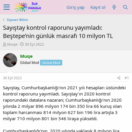
Giriş yap
Kayıt ol
Siyaset Bilimi
Sayıştay kontrol raporunu yayımladı:
Beştepe’nin günlük masrafı 10 milyon TL
K
B
Muqe
30 Eyl 2022
o
a
n
ş
Muqe
u
l
Global Mod
Global Mod
y
a
u
n
b
g
30 Eyl 2022
#1
a
ı
ş
ç
Sayıştay, Cumhurbaşkanlığı’nın 2021 yılı hesapları üstündeki
l
t
kontrol raporunu yayımladı. Sayıştay’ın 2020 kontrol
a
a
raporundaki datalara nazaran; Cumhurbaşkanlığı’nın 2020
t
r
yılında 2 milyar 896 milyon 174 bin 350 lira 66 kuruş olan
a
i
toplam harcanması 814 milyon 627 bin 196 lira artışla 3
n
h
milyar 710 milyon 801 bin 546 liraya yükseldi.
i
Cumhurbaşkanlığı’nın, 2020 yılında yaklaşık 8 milyon lira