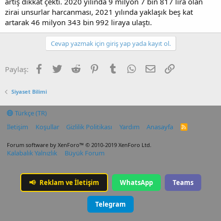
artış dikkat çekti. 2020 yılında 9 milyon 7 bin 817 lira olan
zirai unsurlar harcanması, 2021 yılında yaklaşık beş kat
artarak 46 milyon 343 bin 992 liraya ulaştı.
Cevap yazmak için giriş yap yada kayıt ol.
Facebook
Twitter
Reddit
Pinterest
Tumblr
WhatsApp
E-posta
Link
Paylaş:
Siyaset Bilimi
Türkçe (TR)
İletişim
Koşullar
Gizlilik Politikası
Yardım
Anasayfa
R
S
S
Forum software by XenForo™
© 2010-2019 XenForo Ltd.
Kalabalık Yalnızlık
Büyük Forum
📢
Reklam ve İletişim
WhatsApp
Teams
Telegram