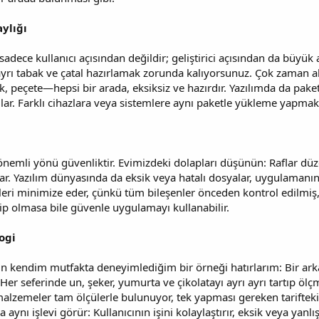
aylığı
dece kullanıcı açısından değildir; geliştirici açısından da büyük a
ı ayrı tabak ve çatal hazırlamak zorunda kalıyorsunuz. Çok zaman al
, peçete—hepsi bir arada, eksiksiz ve hazırdır. Yazılımda da paketl
ağlar. Farklı cihazlara veya sistemlere aynı paketle yükleme ya
nemli yönü güvenliktir. Evimizdeki dolapları düşünün: Raflar düze
tar. Yazılım dünyasında da eksik veya hatalı dosyalar, uygulaman
kleri minimize eder, çünkü tüm bileşenler önceden kontrol edilmiş, d
hip olmasa bile güvenle uygulamayı kullanabilir.
ogi
n kendim mutfakta deneyimlediğim bir örneği hatırlarım: Bir arka
 Her seferinde un, şeker, yumurta ve çikolatayı ayrı ayrı tartıp öl
 malzemeler tam ölçülerle bulunuyor, tek yapması gereken tarifteki 
ynı işlevi görür: Kullanıcının işini kolaylaştırır, eksik veya yanlış a