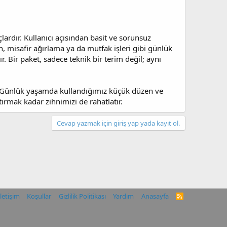
ardır. Kullanıcı açısından basit ve sorunsuz
en, misafir ağırlama ya da mutfak işleri gibi günlük
Bir paket, sadece teknik bir terim değil; aynı
ir. Günlük yaşamda kullandığımız küçük düzen ve
tırmak kadar zihnimizi de rahatlatır.
Cevap yazmak için giriş yap yada kayıt ol.
İletişim
Koşullar
Gizlilik Politikası
Yardım
Anasayfa
R
S
S