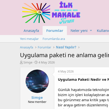
Anasayfa
Forumlar
Neler yeni
Kullanı
Yeni mesajlar
Forumlarda ara
Anasayfa
Forumlar
Nasıl Yapılır?
Uygulama paketi ne anlama gelir
K
B
Simge
4 May 2026
o
a
n
ş
4 May 2026
u
l
Uygulama Paketi Nedir ve 
y
a
u
n
b
g
Günlük hayatımızda teknolojinin
a
ı
bizim için işleri kolaylaştıra
Simge
ş
ç
bu görünmez ama kritik yapı taş
l
t
New member
bir araya getiren düzenlenmi
a
a