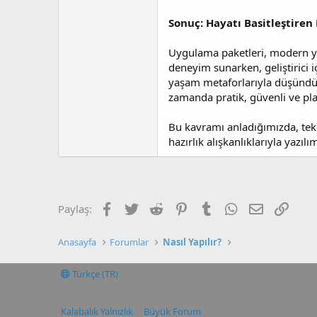
Sonuç: Hayatı Basitleştiren 
Uygulama paketleri, modern yaş
deneyim sunarken, geliştirici i
yaşam metaforlarıyla düşündüğ
zamanda pratik, güvenli ve plan
Bu kavramı anladığımızda, tekn
hazırlık alışkanlıklarıyla yazı
Facebook
Twitter
Reddit
Pinterest
Tumblr
WhatsApp
E-posta
Link
Paylaş:
Anasayfa
Forumlar
Nasıl Yapılır?
Türkçe (TR)
Kalabalık Yalnızlık
Büyük Forum