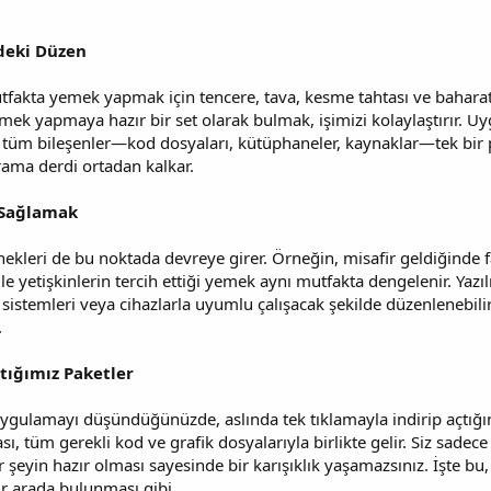
deki Düzen
fakta yemek yapmak için tencere, tava, kesme tahtası ve baharatlar
emek yapmaya hazır bir set olarak bulmak, işimizi kolaylaştırır. Uy
li tüm bileşenler—kod dosyaları, kütüphaneler, kaynaklar—tek bir
arama derdi ortadan kalkar.
 Sağlamak
kleri de bu noktada devreye girer. Örneğin, misafir geldiğinde 
 ile yetişkinlerin tercih ettiği yemek aynı mutfakta dengelenir. Ya
 sistemleri veya cihazlarla uyumlu çalışacak şekilde düzenlenebilir
.
tığımız Paketler
uygulamayı düşündüğünüzde, aslında tek tıklamayla indirip açtığın
sı, tüm gerekli kod ve grafik dosyalarıyla birlikte gelir. Siz sadece t
 şeyin hazır olması sayesinde bir karışıklık yaşamazsınız. İşte bu, 
r arada bulunması gibi.