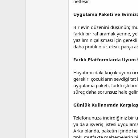
netleşir.
t
r
a
i
n
h
Uygulama Paketi ve Evimiz
i
Bir evin düzenini düşünün; mut
farklı bir raf aramak yerine, y
yazılımın çalışması için gerek
daha pratik olur, eksik parça 
Farklı Platformlarda Uyum
Hayatımızdaki küçük uyum örne
gerekir; çocukların sevdiği tat
uygulama paketi, farklı işletim
süreç daha sorunsuz hale gelir
Günlük Kullanımda Karşılaş
Telefonunuza indirdiğiniz bir 
ya da alışveriş listesi uygulama
Arka planda, paketin içinde her
tıpkı mutfakta malzemelerin bi