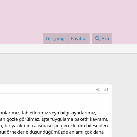
Giriş yap
Kayıt ol
Ara
#1
nlarımız, tabletlerimiz veya bilgisayarlarımız,
aman gözle görülmez. İşte “uygulama paketi” kavramı,
 bir yazılımın çalışması için gerekli tüm bileşenleri
somut örneklerle düşündüğümüzde anlamı çok daha