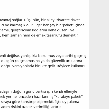
vantaj sağlar. Düşünün, bir aileyi ziyarete davet
ıcı ve karmaşık olur. Eğer her şey bir “paket” içinde
eme, geliştiricinin kodlarını daha düzenli ve
pmak, hem zaman hem de emek tasarrufu demektir.
nli değilse, yanlışlıkla bozulmuş veya tarihi geçmiş
ın düzgün çalışmamasına ya da güvenlik açıklarına
oğru versiyonlarla birlikte gelir. Böylece kullanıcı,
daşım doğum günü partisi için kendi elleriyle
çmek yerine, önceden hazırlanmış “kurabiye paketi”
sıraya göre karıştırıp pişirmekti. İşte uygulama
dım riskini azaltır, verimliliği artırır.