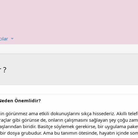
cılar
 ?
Neden Önemlidir?
 görünmez ama etkili dokunuşlarını sıkça hissederiz. Akıllı telefo
n araçlar gibi görünse de, onların çalışmasını sağlayan şey çoğu z
larından biridir. Basitçe söylemek gerekirse, bir uygulama paketi,
ş bir dosya grubudur. Ama bu tanımın ötesinde, hayatın içinde 