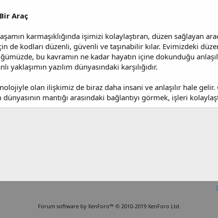
Bir Araç
amın karmaşıklığında işimizi kolaylaştıran, düzen sağlayan araçl
çin de kodları düzenli, güvenli ve taşınabilir kılar. Evimizdeki düz
ümüzde, bu kavramın ne kadar hayatın içine dokunduğu anlaşılır. 
lı yaklaşımın yazılım dünyasındaki karşılığıdır.
olojiyle olan ilişkimiz de biraz daha insani ve anlaşılır hale gel
lım dünyasının mantığı arasındaki bağlantıyı görmek, işleri kolaylaş
Forum software by XenForo™
© 2010-2019 XenForo Ltd.